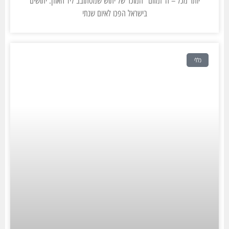
יותר מכל – ה"זמזום" המוכר של יתוש שמסתובב ליד האוזן. יתושים
בישראל הפכו לאיום שנתי
כללי