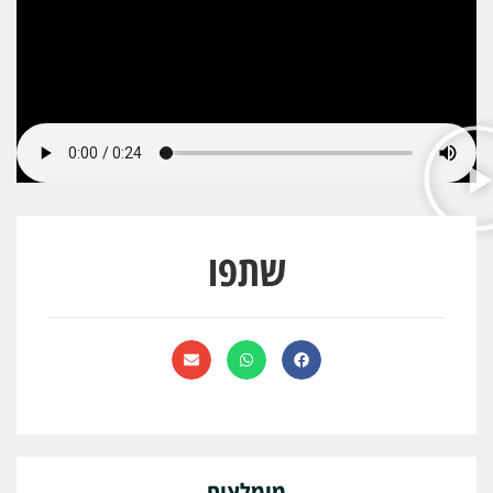
שתפו
מומלצים