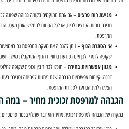
מלבד היתרון של הגבהת זכוכית למרפסת מבחינה בטיחותית, הדבר יכול לס
מניעת רוח פרצים
– אם אתם ממוקמים בקומה גבוהה שפונה לכיוונ
חדירת רוחות הפרצים לבית, או לכל הפחות להחליש אותן מעט. הגבה
המרפסת.
אי הסתרת הנוף
– ניתן להגביה את מעקה המרפסת גם באמצעות חו
שקופה לגמרי ולכן אינה פוגעת בחוויית הנוף המתקבלת כאשר יושב
מגוון אפשרויות בחירה
– תוכלו לבחור בין זכוכית שקופה לחלו
דרכה. קיימות אפשרויות הגבהה שגם ניתנות לפתיחה וסגירה בעת הצ
הצללה למיניהם ועד לסגירת המרפסת.
הגבהה למרפסת זכוכית מחיר – במה הו
במקרה של הגבהה למרפסת זכוכית מחיר הוא דבר שתלוי בכמה פרמטרים:
ככל שמדובר בהגבהה שכוללת יותר זכוכית מבחינת גובה ורוחב, כך 